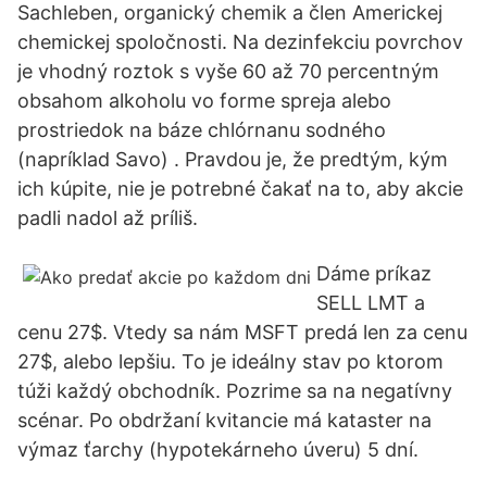
Sachleben, organický chemik a člen Americkej
chemickej spoločnosti. Na dezinfekciu povrchov
je vhodný roztok s vyše 60 až 70 percentným
obsahom alkoholu vo forme spreja alebo
prostriedok na báze chlórnanu sodného
(napríklad Savo) . Pravdou je, že predtým, kým
ich kúpite, nie je potrebné čakať na to, aby akcie
padli nadol až príliš.
Dáme príkaz
SELL LMT a
cenu 27$. Vtedy sa nám MSFT predá len za cenu
27$, alebo lepšiu. To je ideálny stav po ktorom
túži každý obchodník. Pozrime sa na negatívny
scénar. Po obdržaní kvitancie má kataster na
výmaz ťarchy (hypotekárneho úveru) 5 dní.