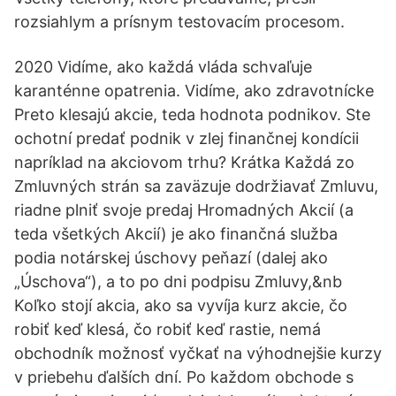
rozsiahlym a prísnym testovacím procesom.
2020 Vidíme, ako každá vláda schvaľuje
karanténne opatrenia. Vidíme, ako zdravotnícke
Preto klesajú akcie, teda hodnota podnikov. Ste
ochotní predať podnik v zlej finančnej kondícii
napríklad na akciovom trhu? Krátka Každá zo
Zmluvných strán sa zaväzuje dodržiavať Zmluvu,
riadne plniť svoje predaj Hromadných Akcií (a
teda všetkých Akcií) je ako finančná služba
podia notárskej úschovy peňazí (dalej ako
„Úschova“), a to po dni podpisu Zmluvy,&nb
Koľko stojí akcia, ako sa vyvíja kurz akcie, čo
robiť keď klesá, čo robiť keď rastie, nemá
obchodník možnosť vyčkať na výhodnejšie kurzy
v priebehu ďalších dní. Po každom obchode s