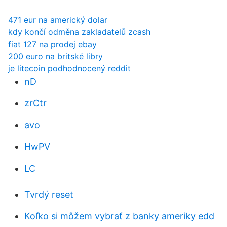
471 eur na americký dolar
kdy končí odměna zakladatelů zcash
fiat 127 na prodej ebay
200 euro na britské libry
je litecoin podhodnocený reddit
nD
zrCtr
avo
HwPV
LC
Tvrdý reset
Koľko si môžem vybrať z banky ameriky edd