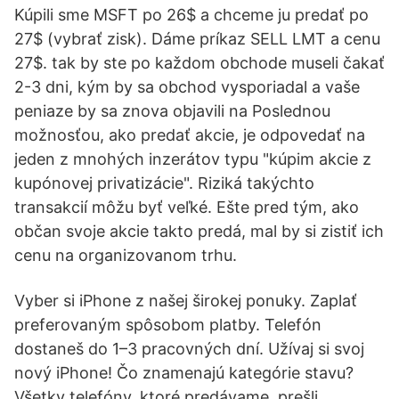
Kúpili sme MSFT po 26$ a chceme ju predať po
27$ (vybrať zisk). Dáme príkaz SELL LMT a cenu
27$. tak by ste po každom obchode museli čakať
2-3 dni, kým by sa obchod vysporiadal a vaše
peniaze by sa znova objavili na Poslednou
možnosťou, ako predať akcie, je odpovedať na
jeden z mnohých inzerátov typu "kúpim akcie z
kupónovej privatizácie". Riziká takýchto
transakcií môžu byť veľké. Ešte pred tým, ako
občan svoje akcie takto predá, mal by si zistiť ich
cenu na organizovanom trhu.
Vyber si iPhone z našej širokej ponuky. Zaplať
preferovaným spôsobom platby. Telefón
dostaneš do 1–3 pracovných dní. Užívaj si svoj
nový iPhone! Čo znamenajú kategórie stavu?
Všetky telefóny, ktoré predávame, prešli