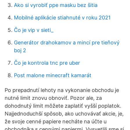
Ako si vyrobiť ppe masku bez šitia
Mobilné aplikácie stiahnuté v roku 2021
Čo je vip v sieti_
Generátor drahokamov a mincí pre tieňový
boj 2
Čo je kontrola tnc pre uber
Post malone minecraft kamarát
Po prepadnutí lehoty na vykonanie obchodu je
nutné limit znovu obnoviť. Pozor ale, za
dohodnutý limit môžete zaplatiť vyšší poplatok.
Najjednoduchší spôsob, ako uchovávať akcie, je,
že svoje cenné papiere necháte na účte u
obchodníka s cennými papiermi. Vysvetlili sme si,