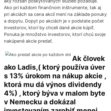
aký rozsah poskytovaných služieb požaduje.
Ako pri každom finančnom inštrumente, tak aj
pri akciách sa cena akcií mení na základe ponuky
a dopytu. Dopyt po akciách je v podstate počet
investorov, ktorí by chceli dané akcie kúpiť.
Ponuka je množstvo investorov, ktorí chcú svoje
nakúpené akcie predať.
Ak človek
ako Ladis,( ktorý používa úver
s 13% úrokom na nákup akcie ,
ktorá mu dá výnos dividendy
4%) , ktorý býva v malom byte
v Nemecku a dokázal
investovaním zarobiť menej