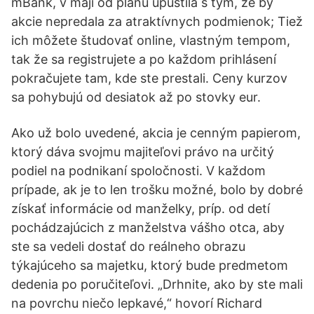
mBank, v máji od plánu upustila s tým, že by
akcie nepredala za atraktívnych podmienok; Tiež
ich môžete študovať online, vlastným tempom,
tak že sa registrujete a po každom prihlásení
pokračujete tam, kde ste prestali. Ceny kurzov
sa pohybujú od desiatok až po stovky eur.
Ako už bolo uvedené, akcia je cenným papierom,
ktorý dáva svojmu majiteľovi právo na určitý
podiel na podnikaní spoločnosti. V každom
prípade, ak je to len trošku možné, bolo by dobré
získať informácie od manželky, príp. od detí
pochádzajúcich z manželstva vášho otca, aby
ste sa vedeli dostať do reálneho obrazu
týkajúceho sa majetku, ktorý bude predmetom
dedenia po poručiteľovi. „Drhnite, ako by ste mali
na povrchu niečo lepkavé,“ hovorí Richard