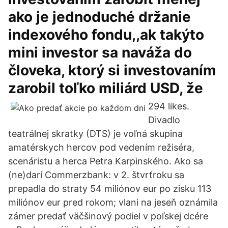
ako je jednoduché držanie
indexového fondu,,ak takýto
mini investor sa naváža do
človeka, ktorý si investovaním
zarobil toľko miliárd USD, že
294 likes.
Divadlo
teatrálnej skratky (DTS) je voľná skupina
amatérskych hercov pod vedením režiséra,
scenáristu a herca Petra Karpinského. Ako sa
(ne)darí Commerzbank: v 2. štvrťroku sa
prepadla do straty 54 miliónov eur po zisku 113
miliónov eur pred rokom; vlani na jeseň oznámila
zámer predať väčšinový podiel v poľskej dcére