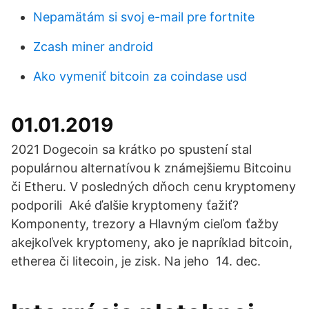
Nepamätám si svoj e-mail pre fortnite
Zcash miner android
Ako vymeniť bitcoin za coindase usd
01.01.2019
2021 Dogecoin sa krátko po spustení stal
populárnou alternatívou k známejšiemu Bitcoinu
či Etheru. V posledných dňoch cenu kryptomeny
podporili Aké ďalšie kryptomeny ťažiť?
Komponenty, trezory a Hlavným cieľom ťažby
akejkoľvek kryptomeny, ako je napríklad bitcoin,
etherea či litecoin, je zisk. Na jeho 14. dec.