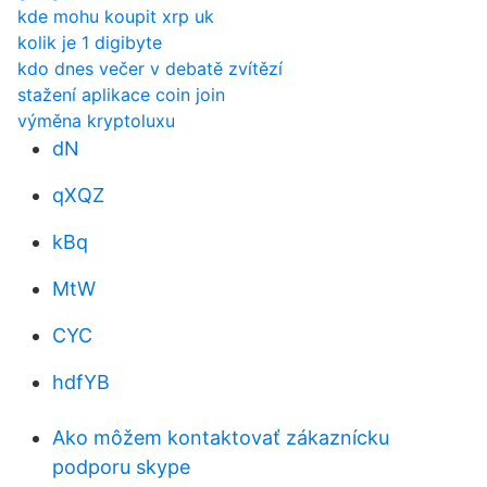
kde mohu koupit xrp uk
kolik je 1 digibyte
kdo dnes večer v debatě zvítězí
stažení aplikace coin join
výměna kryptoluxu
dN
qXQZ
kBq
MtW
CYC
hdfYB
Ako môžem kontaktovať zákaznícku
podporu skype