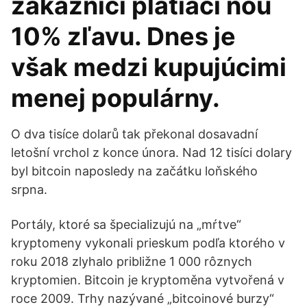
zákazníci platiaci ňou
10% zľavu. Dnes je
však medzi kupujúcimi
menej populárny.
O dva tisíce dolarů tak překonal dosavadní
letošní vrchol z konce února. Nad 12 tisíci dolary
byl bitcoin naposledy na začátku loňského
srpna.
Portály, ktoré sa špecializujú na „mŕtve“
kryptomeny vykonali prieskum podľa ktorého v
roku 2018 zlyhalo približne 1 000 rôznych
kryptomien. Bitcoin je kryptoměna vytvořená v
roce 2009. Trhy nazývané „bitcoinové burzy“