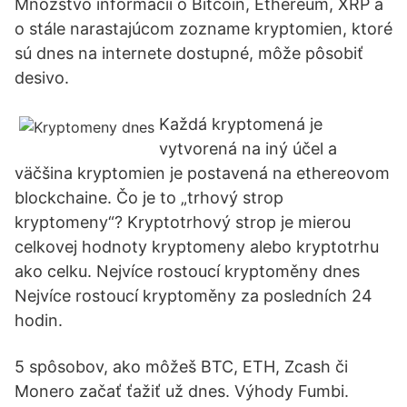
Množstvo informácií o Bitcoin, Ethereum, XRP a
o stále narastajúcom zozname kryptomien, ktoré
sú dnes na internete dostupné, môže pôsobiť
desivo.
Každá kryptomená je
vytvorená na iný účel a
väčšina kryptomien je postavená na ethereovom
blockchaine. Čo je to „trhový strop
kryptomeny“? Kryptotrhový strop je mierou
celkovej hodnoty kryptomeny alebo kryptotrhu
ako celku. Nejvíce rostoucí kryptoměny dnes
Nejvíce rostoucí kryptoměny za posledních 24
hodin.
5 spôsobov, ako môžeš BTC, ETH, Zcash či
Monero začať ťažiť už dnes. Výhody Fumbi.