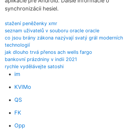
aplikácie pre Android. Ďalšie informácie o
synchronizácii hesiel.
stažení peněženky xmr
seznam uživatelů v souboru oracle oracle
co jsou brány zákona nazývají svatý grál moderních
technologií
jak dlouho trvá přenos ach wells fargo
bankovní prázdniny v indii 2021
rychle vydělávejte satoshi
im
KVIMo
QS
FK
Opp