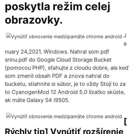
poskytla režim celej
obrazovky.
J
a
nuary 24,2021. Windows. Nahral som pdf
srinu.pdf do Google Cloud Storage Bucket
(pomocou PHP), sťahujte z cloudu dobre, ale keď
som zmenil obsah PDF a znova nahral do
bucketu, stiahnite si súbor, je to vždy Stojí to za
to CyanogenMod 12 Android 5.0 lízatko skúste,
ak máte Galaxy S4 I9505.
[
Rýchly tip] Vynútiť rozšírenie