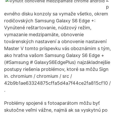
p
evného disku konzoly sa vymaže všetko, okrem
rodičovských Samsung Galaxy S6 Edge +:
Vynútené reštartovanie, núdzový režim,
vymazanie medzipamäte, obnovenie
továrenských nastavení a obnovenie nastavení
Master V tomto príspevku vás oboznámim s tým,
ako hraťna vašom Samsung Galaxy S6 Edge +
(#Samsung # GalaxyS6EdgePlus) najzákladnejšie
postupy riešenia problémov, ktoré sa môžu Sign
in. chromium / chromium / src /
42b9b1ae63324875cffa5d4a7f44ce2fa815cf10 /
.
Problémy spojené s fotoaparátom môžu byť
skutočne veľmi vážne, najmä ak sa vyskytnú po