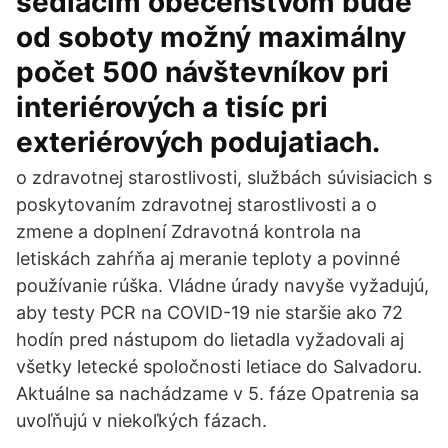
sediacim obecenstvom bude
od soboty možný maximálny
počet 500 návštevníkov pri
interiérových a tisíc pri
exteriérových podujatiach.
o zdravotnej starostlivosti, službách súvisiacich s
poskytovaním zdravotnej starostlivosti a o
zmene a doplnení Zdravotná kontrola na
letiskách zahŕňa aj meranie teploty a povinné
používanie rúška. Vládne úrady navyše vyžadujú,
aby testy PCR na COVID-19 nie staršie ako 72
hodín pred nástupom do lietadla vyžadovali aj
všetky letecké spoločnosti letiace do Salvadoru.
Aktuálne sa nachádzame v 5. fáze Opatrenia sa
uvoľňujú v niekoľkých fázach.