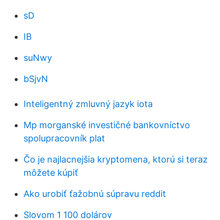
sD
IB
suNwy
bSjvN
Inteligentný zmluvný jazyk iota
Mp morganské investičné bankovníctvo
spolupracovník plat
Čo je najlacnejšia kryptomena, ktorú si teraz
môžete kúpiť
Ako urobiť ťažobnú súpravu reddit
Slovom 1 100 dolárov