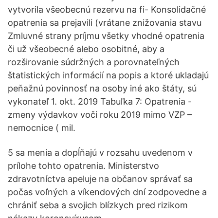
vytvorila všeobecnú rezervu na fi- Konsolidačné
opatrenia sa prejavili (vrátane znižovania stavu
Zmluvné strany príjmu všetky vhodné opatrenia
či už všeobecné alebo osobitné, aby a
rozširovanie súdržných a porovnateľných
štatistických informácií na popis a ktoré ukladajú
peňažnú povinnosť na osoby iné ako štáty, sú
vykonateľ 1. okt. 2019 Tabuľka 7: Opatrenia -
zmeny výdavkov voči roku 2019 mimo VZP –
nemocnice ( mil.
5 sa menia a dopĺňajú v rozsahu uvedenom v
prílohe tohto opatrenia. Ministerstvo
zdravotníctva apeluje na občanov správať sa
počas voľných a víkendových dní zodpovedne a
chrániť seba a svojich blízkych pred rizikom