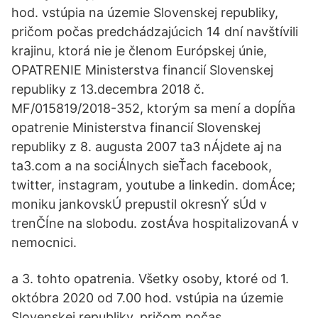
hod. vstúpia na územie Slovenskej republiky,
pričom počas predchádzajúcich 14 dní navštívili
krajinu, ktorá nie je členom Európskej únie,
OPATRENIE Ministerstva financií Slovenskej
republiky z 13.decembra 2018 č.
MF/015819/2018-352, ktorým sa mení a dopĺňa
opatrenie Ministerstva financií Slovenskej
republiky z 8. augusta 2007 ta3 nÁjdete aj na
ta3.com a na sociÁlnych sieŤach facebook,
twitter, instagram, youtube a linkedin. domÁce;
moniku jankovskÚ prepustil okresnÝ sÚd v
trenČÍne na slobodu. zostÁva hospitalizovanÁ v
nemocnici.
a 3. tohto opatrenia. Všetky osoby, ktoré od 1.
októbra 2020 od 7.00 hod. vstúpia na územie
Slovenskej republiky, pričom počas