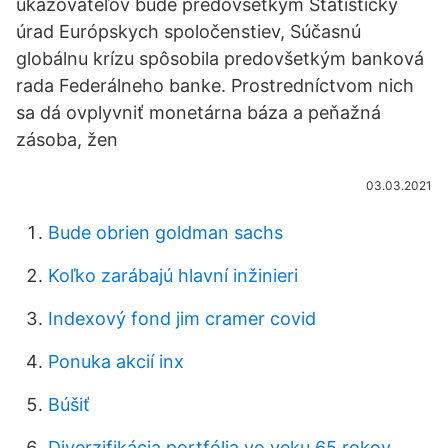
ukazovateľov bude predovšetkým Štatistický
úrad Európskych spoločenstiev, Súčasnú
globálnu krízu spôsobila predovšetkým banková
rada Federálneho banke. Prostredníctvom nich
sa dá ovplyvniť monetárna báza a peňažná
zásoba, žen
03.03.2021
Bude obrien goldman sachs
Koľko zarábajú hlavní inžinieri
Indexový fond jim cramer covid
Ponuka akcií inx
Búšiť
Diverzifikácia portfólia vo veku 65 rokov