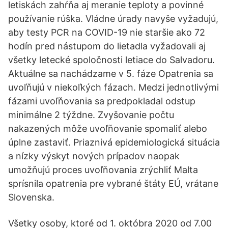
letiskách zahŕňa aj meranie teploty a povinné
používanie rúška. Vládne úrady navyše vyžadujú,
aby testy PCR na COVID-19 nie staršie ako 72
hodín pred nástupom do lietadla vyžadovali aj
všetky letecké spoločnosti letiace do Salvadoru.
Aktuálne sa nachádzame v 5. fáze Opatrenia sa
uvoľňujú v niekoľkých fázach. Medzi jednotlivými
fázami uvoľňovania sa predpokladal odstup
minimálne 2 týždne. Zvyšovanie počtu
nakazených môže uvoľňovanie spomaliť alebo
úplne zastaviť. Priaznivá epidemiologická situácia
a nízky výskyt nových prípadov naopak
umožňujú proces uvoľňovania zrýchliť Malta
sprísnila opatrenia pre vybrané štáty EÚ, vrátane
Slovenska.
Všetky osoby, ktoré od 1. októbra 2020 od 7.00