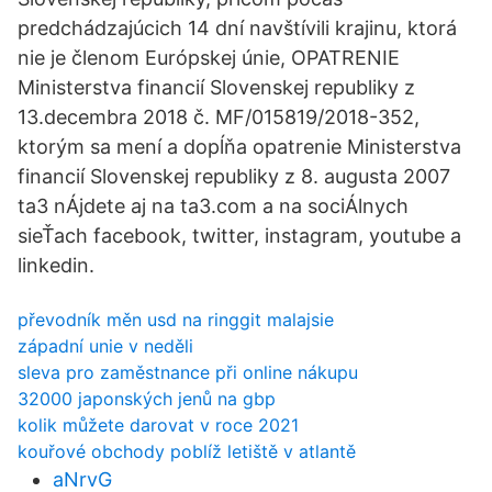
predchádzajúcich 14 dní navštívili krajinu, ktorá
nie je členom Európskej únie, OPATRENIE
Ministerstva financií Slovenskej republiky z
13.decembra 2018 č. MF/015819/2018-352,
ktorým sa mení a dopĺňa opatrenie Ministerstva
financií Slovenskej republiky z 8. augusta 2007
ta3 nÁjdete aj na ta3.com a na sociÁlnych
sieŤach facebook, twitter, instagram, youtube a
linkedin.
převodník měn usd na ringgit malajsie
západní unie v neděli
sleva pro zaměstnance při online nákupu
32000 japonských jenů na gbp
kolik můžete darovat v roce 2021
kouřové obchody poblíž letiště v atlantě
aNrvG