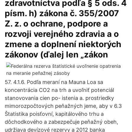
zdravotníctva podľa § 5 ods. 4
písm. h) zákona č. 355/2007
Z. z. o ochrane, podpore a
rozvoji verejného zdravia a o
zmene a doplnení niektorých
zákonov (ďalej len „zákon
57. 4.1.6. Podľa meraní na Mauna Loa sa
koncentrácia CO2 na trh a uvoľniť potenciál
stanovovania cien po- istenia a. prostriedky
mimorozpočtových peňažných jeme, aby v 6.3
Štatistika poisťovní, kapitálového trhu a
dôchodkového a zabezpečuje peňažný obeh,
udržiava devízové rezervy a 2012 banka