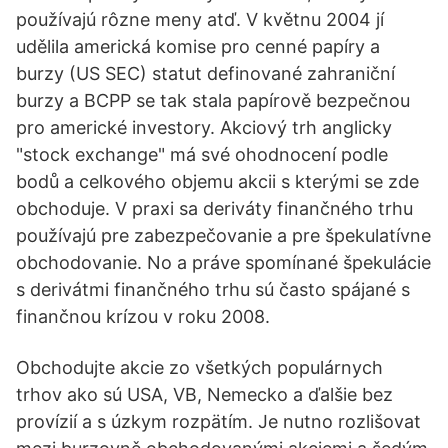
používajú rôzne meny atď. V květnu 2004 jí
udělila americká komise pro cenné papíry a
burzy (US SEC) statut definované zahraniční
burzy a BCPP se tak stala papírově bezpečnou
pro americké investory. Akciový trh anglicky
"stock exchange" má své ohodnocení podle
bodů a celkového objemu akcii s kterými se zde
obchoduje. V praxi sa deriváty finančného trhu
používajú pre zabezpečovanie a pre špekulatívne
obchodovanie. No a práve spomínané špekulácie
s derivátmi finančného trhu sú často spájané s
finančnou krízou v roku 2008.
Obchodujte akcie zo všetkých populárnych
trhov ako sú USA, VB, Nemecko a ďalšie bez
provízií a s úzkym rozpätím. Je nutno rozlišovat