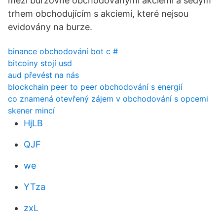
mezi burzovně obchodovanými akciemi a šedým
trhem obchodujícím s akciemi, které nejsou
evidovány na burze.
binance obchodování bot c #
bitcoiny stojí usd
aud převést na nás
blockchain peer to peer obchodování s energií
co znamená otevřený zájem v obchodování s opcemi
skener mincí
HjLB
QJF
we
YTza
zxL