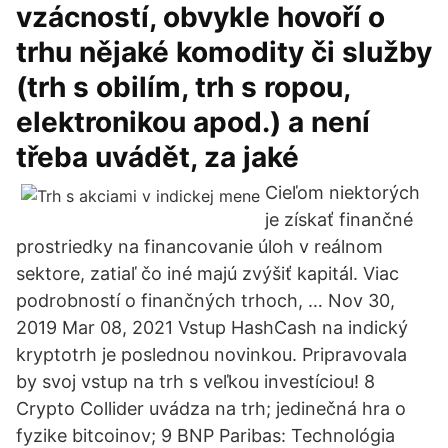
vzácností, obvykle hovoří o
trhu nějaké komodity či služby
(trh s obilím, trh s ropou,
elektronikou apod.) a není
třeba uvádět, za jaké
Cieľom niektorých
je získať finančné
prostriedky na financovanie úloh v reálnom
sektore, zatiaľ čo iné majú zvýšiť kapitál. Viac
podrobností o finančných trhoch, … Nov 30,
2019 Mar 08, 2021 Vstup HashCash na indický
kryptotrh je poslednou novinkou. Pripravovala
by svoj vstup na trh s veľkou investíciou! 8
Crypto Collider uvádza na trh; jedinečná hra o
fyzike bitcoinov; 9 BNP Paribas: Technológia