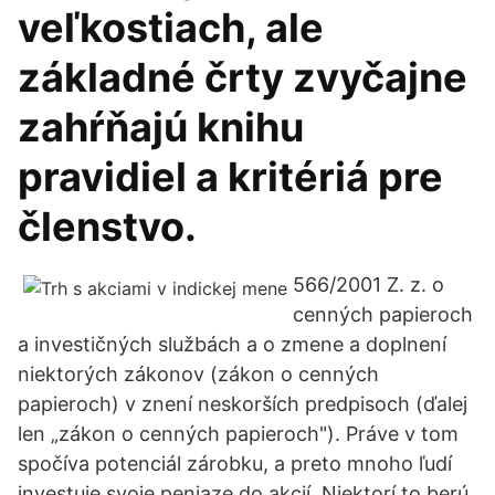
veľkostiach, ale
základné črty zvyčajne
zahŕňajú knihu
pravidiel a kritériá pre
členstvo.
566/2001 Z. z. o
cenných papieroch
a investičných službách a o zmene a doplnení
niektorých zákonov (zákon o cenných
papieroch) v znení neskorších predpisoch (ďalej
len „zákon o cenných papieroch"). Práve v tom
spočíva potenciál zárobku, a preto mnoho ľudí
investuje svoje peniaze do akcií. Niektorí to berú