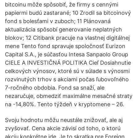
bitcoinu môže spôsobiť, že firmy s cennými
papiermi budú zastarané; 10 Zrodil sa bitcoinový
fond s bolesťami v zuboch; 11 Plánovaná
aktualizácia spôsobí generovanie neplatných
blokov; 12 Citibank pracuje na vlastnej digitálnej
mene Tento fond spravuje spoločnosť Eurizon
Capital S.A., je súčasťou Intesa Sanpaolo Group
CIELE A INVESTIČNÁ POLITIKA Cieľ Dosiahnutie
celkových výnosov, ktoré sú v súlade s výnosmi
rozvinutých trhov s akciami počas ľubovoľného
7-ročného obdobia. Fond sa snaží, ale
nezaručuje, obmedziť maximálne mesačné straty
na -14,80%. Tento týždeň v kryptomene – 26.
Svoju hodnotu môžu neustále znižovať, ale aj
zvyšovať. Cena akcie závisí od toho, o ktorú
akciu konkrétne ide. Je to skratka pre Foreign