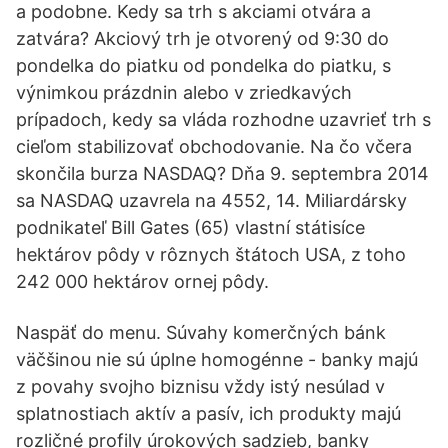
a podobne. Kedy sa trh s akciami otvára a
zatvára? Akciový trh je otvorený od 9:30 do
pondelka do piatku od pondelka do piatku, s
výnimkou prázdnin alebo v zriedkavých
prípadoch, kedy sa vláda rozhodne uzavrieť trh s
cieľom stabilizovať obchodovanie. Na čo včera
skončila burza NASDAQ? Dňa 9. septembra 2014
sa NASDAQ uzavrela na 4552, 14. Miliardársky
podnikateľ Bill Gates (65) vlastní státisíce
hektárov pôdy v rôznych štátoch USA, z toho
242 000 hektárov ornej pôdy.
Naspäť do menu. Súvahy komerčných bánk
väčšinou nie sú úplne homogénne - banky majú
z povahy svojho biznisu vždy istý nesúlad v
splatnostiach aktív a pasív, ich produkty majú
rozličné profily úrokových sadzieb, banky