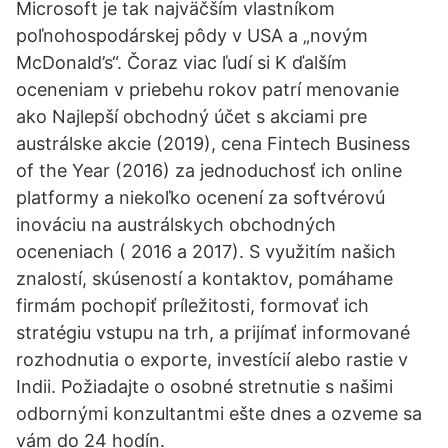
Microsoft je tak najväčším vlastníkom
poľnohospodárskej pôdy v USA a „novým
McDonald’s“. Čoraz viac ľudí si K ďalším
oceneniam v priebehu rokov patrí menovanie
ako Najlepší obchodný účet s akciami pre
austrálske akcie (2019), cena Fintech Business
of the Year (2016) za jednoduchosť ich online
platformy a niekoľko ocenení za softvérovú
inováciu na austrálskych obchodných
oceneniach ( 2016 a 2017). S využitím našich
znalostí, skúseností a kontaktov, pomáhame
firmám pochopiť príležitosti, formovať ich
stratégiu vstupu na trh, a prijímať informované
rozhodnutia o exporte, investícií alebo rastie v
Indii. Požiadajte o osobné stretnutie s našimi
odbornými konzultantmi ešte dnes a ozveme sa
vám do 24 hodín.