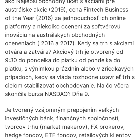
ako Najlepší obchodný účet s akciami pre
austrálske akcie (2019), cena Fintech Business
of the Year (2016) za jednoduchosť ich online
platformy a niekoľko ocenení za softvérovú
inováciu na austrálskych obchodných
oceneniach ( 2016 a 2017). Kedy sa trh s akciami
otvára a zatvára? Akciový trh je otvorený od
9:30 do pondelka do piatku od pondelka do
piatku, s výnimkou prázdnin alebo v zriedkavých
prípadoch, kedy sa vláda rozhodne uzavrieť trh s
cieľom stabilizovať obchodovanie. Na čo včera
skončila burza NASDAQ? Dňa 9.
Je tvorený vzájomným prepojením veľkých
investičných bánk, finančných spoločností,
tvorcov trhu (market makerov), FX brokerov,
hedge fondov, ETF fondov, retailových klientov