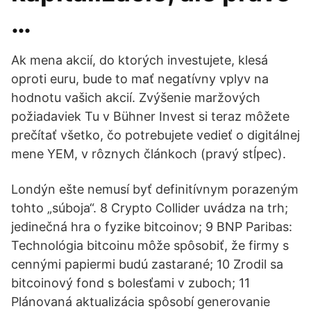
…
Ak mena akcií, do ktorých investujete, klesá
oproti euru, bude to mať negatívny vplyv na
hodnotu vašich akcií. Zvýšenie maržových
požiadaviek Tu v Bühner Invest si teraz môžete
prečítať všetko, čo potrebujete vedieť o digitálnej
mene YEM, v rôznych článkoch (pravý stĺpec).
Londýn ešte nemusí byť definitívnym porazeným
tohto „súboja“. 8 Crypto Collider uvádza na trh;
jedinečná hra o fyzike bitcoinov; 9 BNP Paribas:
Technológia bitcoinu môže spôsobiť, že firmy s
cennými papiermi budú zastarané; 10 Zrodil sa
bitcoinový fond s bolesťami v zuboch; 11
Plánovaná aktualizácia spôsobí generovanie