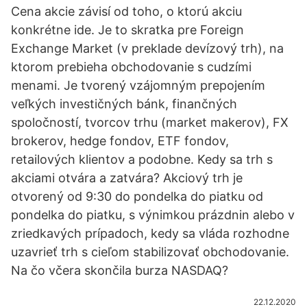
Cena akcie závisí od toho, o ktorú akciu
konkrétne ide. Je to skratka pre Foreign
Exchange Market (v preklade devízový trh), na
ktorom prebieha obchodovanie s cudzími
menami. Je tvorený vzájomným prepojením
veľkých investičných bánk, finančných
spoločností, tvorcov trhu (market makerov), FX
brokerov, hedge fondov, ETF fondov,
retailových klientov a podobne. Kedy sa trh s
akciami otvára a zatvára? Akciový trh je
otvorený od 9:30 do pondelka do piatku od
pondelka do piatku, s výnimkou prázdnin alebo v
zriedkavých prípadoch, kedy sa vláda rozhodne
uzavrieť trh s cieľom stabilizovať obchodovanie.
Na čo včera skončila burza NASDAQ?
22.12.2020