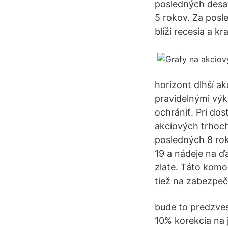
posledných desať
5 rokov. Za posl
blíži recesia a k
horizont dlhší a
pravidelnými výk
ochrániť. Pri do
akciových trhoch
posledných 8 ro
19 a nádeje na ď
zlate. Táto komo
tiež na zabezpeče
bude to predzves
10% korekcia na 