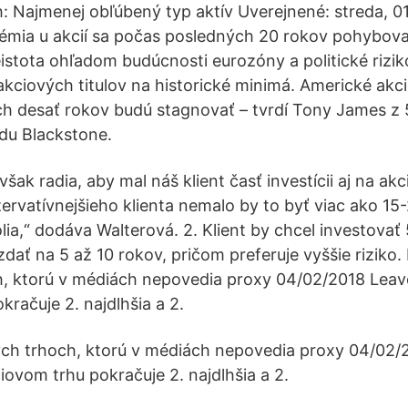
: Najmenej obľúbený typ aktív Uverejnené: streda, 01
rémia u akcií sa počas posledných 20 rokov pohybova
neistota ohľadom budúcnosti eurozóny a politické riz
 akciových titulov na historické minimá. Americké akci
ích desať rokov budú stagnovať – tvrdí Tony James z
du Blackstone.
šak radia, aby mal náš klient časť investícii aj na ak
ervatívnejšieho klienta nemalo by to byť viac ako 15
ia,“ dodáva Walterová. 2. Klient by chcel investovať 5
dať na 5 až 10 rokov, pričom preferuje vyššie riziko.
h, ktorú v médiách nepovedia proxy 04/02/2018 Lea
račuje 2. najdlhšia a 2.
ých trhoch, ktorú v médiách nepovedia proxy 04/02/
vom trhu pokračuje 2. najdlhšia a 2.