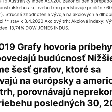
0:16 Austrálsky index ASX200 zakončil deň s prepad
 austrálskeho akciového trhu predstavuje približne 60
ur). Stručné zhodnotenie vývoja na akciových a dlhop
i ** stav k 3.4.2020 Akciový trh: Akciové indexy: Vý
Index-13,74% DOW JONES INDUS.
2019 Grafy hovoria príbehy
ovedajú budúcnosť Nižši
e šesť grafov, ktoré sa
vajú na európsky a ameri
trh, porovnávajú neprekon
riebehu posledných 30, 20