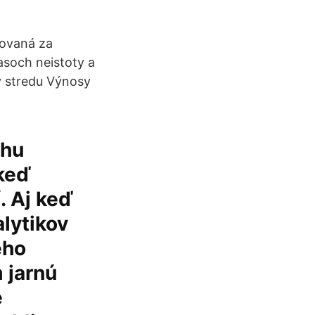
žovaná za
asoch neistoty a
 v stredu Výnosy
rhu
 keď
. Aj keď
alytikov
ého
m jarnú
e