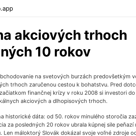
b.app
na akciových trhoch
ných 10 rokov
obchodovanie na svetových burzách predovšetkým 
ých trhoch zaručenou cestou k bohatstvu. Pred dot
ačiatkom finančnej krízy v roku 2008 si investori do i
okálnych akciových a dlhopisových trhoch.
 na historické dáta: od 50. rokov minulého storočia z
ácia za posledných 20 rokov ubrala kúpnej sile peňazí
u. Len máloktorý Slovák dokázal svoje voľné zdroje o