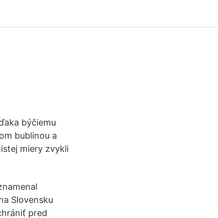
vďaka býčiemu
com bublinou a
stej miery zvykli
aznamenal
 na Slovensku
chrániť pred