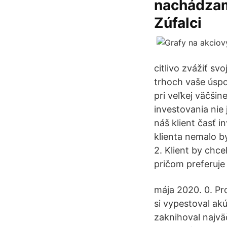
nachádzam
Zúfalci
citlivo zvážiť sv
trhoch vaše úspo
pri veľkej väčši
investovania nie
náš klient časť i
klienta nemalo b
2. Klient by chce
pričom preferuje 
mája 2020. 0. Pr
si vypestoval ak
zaknihoval najvä