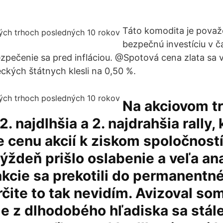
Táto komodita je pova
bezpečnú investíciu v č
bezpečenie sa pred infláciou. @Spotová cena zlata sa
kých štátnych klesli na 0,50 %.
Na akciovom t
. najdlhšia a 2. najdrahšia rally,
cenu akcií k ziskom spoločností
ýždeň prišlo oslabenie a veľa an
 akcie sa prekotili do permanentn
rčite to tak nevidím. Avizoval so
le z dlhodobého hľadiska sa stál