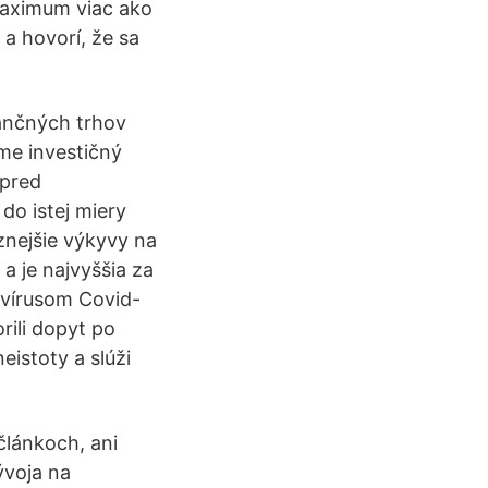
maximum viac ako
a hovorí, že sa
nančných trhov
me investičný
 pred
do istej miery
znejšie výkyvy na
a je najvyššia za
 vírusom Covid-
rili dopyt po
istoty a slúži
článkoch, ani
ývoja na