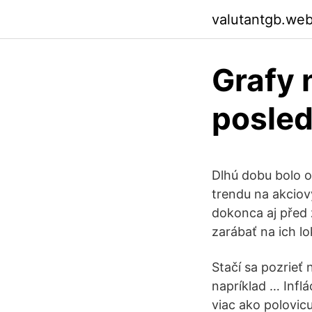
valutantgb.we
Grafy 
posled
Dlhú dobu bolo 
trendu na akciov
dokonca aj před z
zarábať na ich l
Stačí sa pozrieť
napríklad … Infl
viac ako polovic