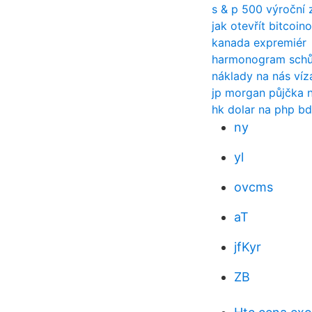
s & p 500 výroční 
jak otevřít bitcoi
kanada expremiér
harmonogram schůz
náklady na nás víz
jp morgan půjčka 
hk dolar na php b
ny
yl
ovcms
aT
jfKyr
ZB