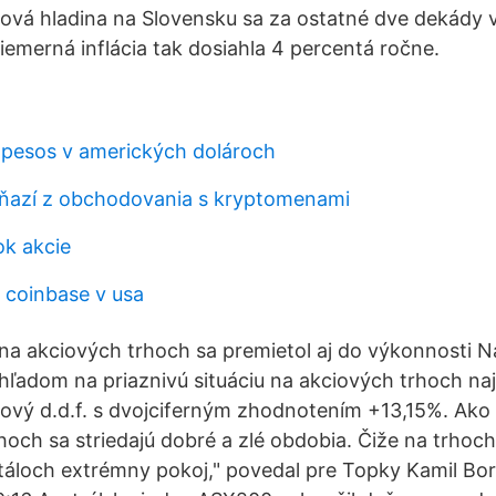
ová hladina na Slovensku sa za ostatné dve dekády 
iemerná inflácia tak dosiahla 4 percentá ročne.
 pesos v amerických dolároch
ňazí z obchodovania s kryptomenami
ok akcie
coinbase v usa
na akciových trhoch sa premietol aj do výkonnosti 
hľadom na priaznivú situáciu na akciových trhoch na
ový d.d.f. s dvojciferným zhodnotením +13,15%. Ako v
hoch sa striedajú dobré a zlé obdobia. Čiže na trhoc
áloch extrémny pokoj," povedal pre Topky Kamil Boro