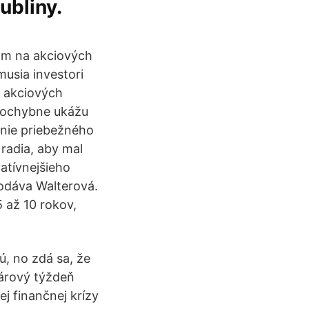
ubliny.
om na akciových
usia investori
na akciových
epochybne ukážu
enie priebežného
radia, aby mal
vatívnejšieho
dodáva Walterová.
5 až 10 rokov,
ú, no zdá sa, že
uárový týždeň
j finančnej krízy