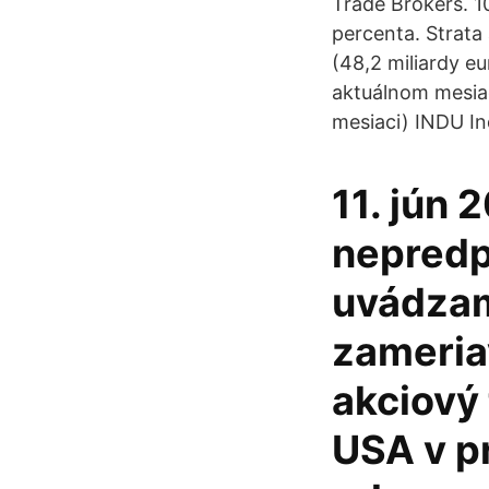
Trade Brokers. 1
percenta. Strata
(48,2 miliardy e
aktuálnom mesiac
mesiaci) INDU 
11. jún 
nepredp
uvádzam
zameria
akciový 
USA v p