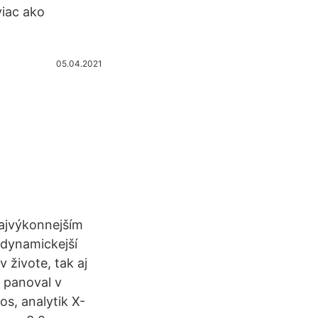
viac ako
05.04.2021
Najvýkonnejším
jdynamickejší
 živote, tak aj
h panoval v
s, analytik X-