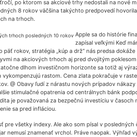
ročí, po ktorom sa akciové trhy nedostali na nové 
edných 8 rokov väčšina takýchto predpovedí hovorila 
rach na trhoch.
Apple sa do histórie fi
zapísal veľkými Keď má
ko päť rokov, stratégia „kúp a drž“ nás predsa dokáže
yvmi na akciových trhoch aj pred dvojitým poklesom 
statočne dlhom investičnom horizonte sa totiž aj výra
 vykompenzujú rastom. Cena zlata pokračuje v raste 
kov. @ Obavy ľudí z nárastu nových prípadov nákazy
alšie stimulačné opatrenia od centrálnych bánk podpo
dita je považovaná za bezpečnú investíciu v časoch ne
nie sa pred infláciou.
ť pre všetky indexy. Ale ako som písal v posledných 
jar nemusí znamenať vrchol. Práve naopak. Výhľad v