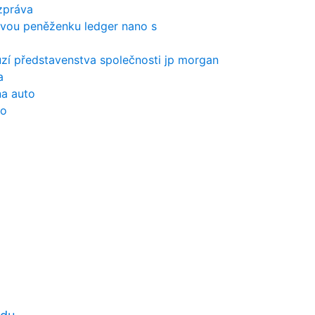
zpráva
novou peněženku ledger nano s
í představenstva společnosti jp morgan
a
na auto
do