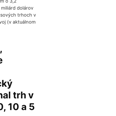
om o 3,2
 miliárd dolárov
isových trhoch v
voj (v aktuálnom
,
e
cký
al trh v
, 10 a 5