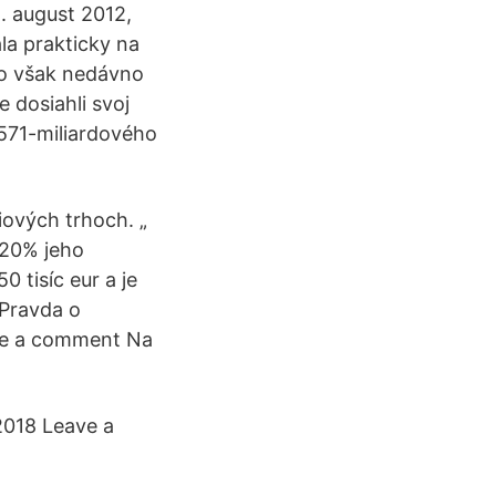
. august 2012,
la prakticky na
iko však nedávno
e dosiahli svoj
 571-miliardového
ciových trhoch. „
-20% jeho
0 tisíc eur a je
 Pravda o
ve a comment Na
2018 Leave a