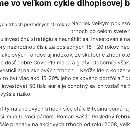
e vo veľkom cykle dlhopisovej b
Napriek veľkým pokles
trhoch po celom svete m
oju investičnú stratégiu a neunáhliť sa. Investovanie 
ry nezhodnotí čísla za posledných 15 - 20 rokov n
ne akciových fondov aj indexov, že skutočné zhodnot
 je dosť dobré Covid-19 mapa a grafy: Odborníci však 
nvestícii aj na akciových trhoch. „ Keďže ide o konzer
y to byť viac ako 15-20% jeho celkového portfólia,“ 
l investovať 50 tisíc eur a je ochotný sa ich vzdať na 
vyššie riziko.
ofity na akciových trhoch síce stále Bitcoinu pomáhaj
úsi imunitu voči pádom. Roman Bašár. Posledný febr
čšie prepady na akciových trhoch od roku 2008, veľke