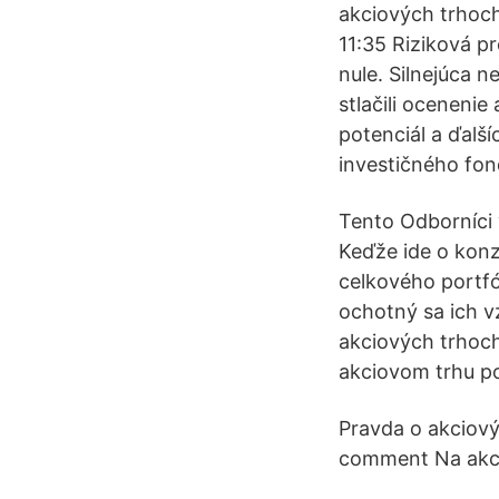
akciových trhoch
11:35 Riziková p
nule. Silnejúca 
stlačili ocenenie
potenciál a ďalš
investičného fon
Tento Odborníci v
Keďže ide o konz
celkového portfól
ochotný sa ich vz
akciových trhoc
akciovom trhu pok
Pravda o akciov
comment Na akcio