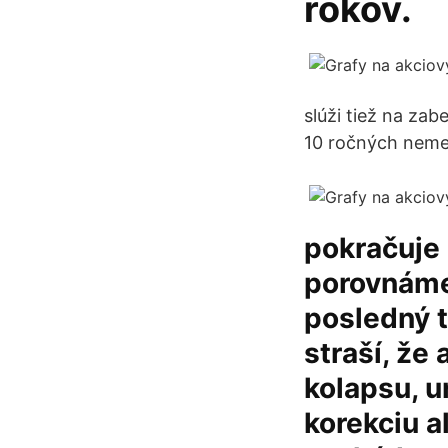
rokov.
slúži tiež na za
10 ročných nemec
pokračuje 2
porovnáme 
posledný t
straší, že
kolapsu, u
korekciu a