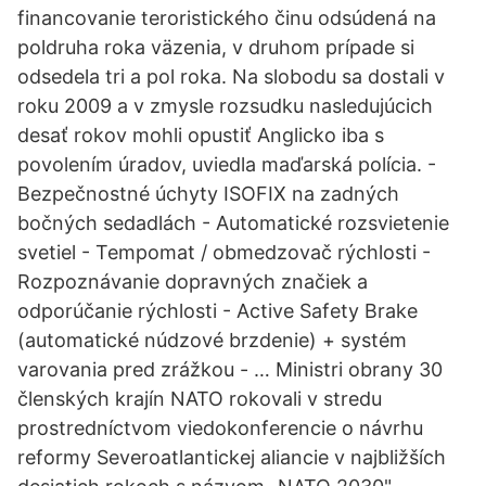
financovanie teroristického činu odsúdená na
poldruha roka väzenia, v druhom prípade si
odsedela tri a pol roka. Na slobodu sa dostali v
roku 2009 a v zmysle rozsudku nasledujúcich
desať rokov mohli opustiť Anglicko iba s
povolením úradov, uviedla maďarská polícia. -
Bezpečnostné úchyty ISOFIX na zadných
bočných sedadlách - Automatické rozsvietenie
svetiel - Tempomat / obmedzovač rýchlosti -
Rozpoznávanie dopravných značiek a
odporúčanie rýchlosti - Active Safety Brake
(automatické núdzové brzdenie) + systém
varovania pred zrážkou - … Ministri obrany 30
členských krajín NATO rokovali v stredu
prostredníctvom viedokonferencie o návrhu
reformy Severoatlantickej aliancie v najbližších