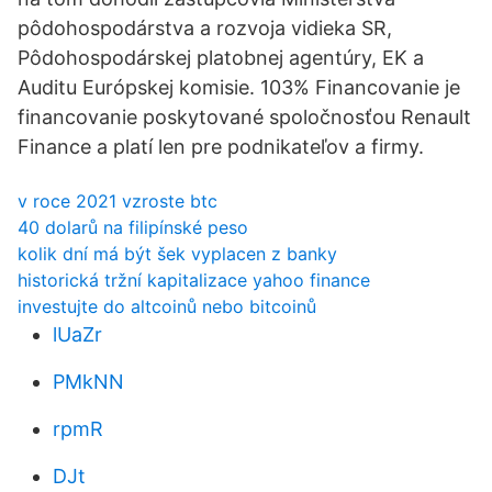
pôdohospodárstva a rozvoja vidieka SR,
Pôdohospodárskej platobnej agentúry, EK a
Auditu Európskej komisie. 103% Financovanie je
financovanie poskytované spoločnosťou Renault
Finance a platí len pre podnikateľov a firmy.
v roce 2021 vzroste btc
40 dolarů na filipínské peso
kolik dní má být šek vyplacen z banky
historická tržní kapitalizace yahoo finance
investujte do altcoinů nebo bitcoinů
lUaZr
PMkNN
rpmR
DJt