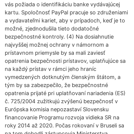
vás požiada o identifikáciu banke vydávajúcej
kartu. Spoločnosť PayPal pracuje so združeniami
a vydavateľmi kariet, aby v prípadoch, keď je to
možné, zjednodušila tieto dodatočné
bezpečnostné kontroly. (4) Na dosiahnutie
najvyššej možnej ochrany v námornom a
prístavnom priemysle by sa mali zaviesť
opatrenia bezpečnosti prístavov, uplatňujúce sa
na každý prístav v rámci jeho hraníc
vymedzených dotknutým členským štátom, a
tým by sa zabezpečilo, že bezpečnostné
opatrenia prijaté pri uplatňovaní nariadenia (ES)
č. 725/2004 zužitkujú zvýšenú bezpečnosť v
Európska komisia nepozastaví Slovensku
financovanie Programu rozvoja vidieka SR na
roky 2014 až 2020. Počas rokovaní v Bruseli sa
na tom dohodli zástupcovia Ministerstva