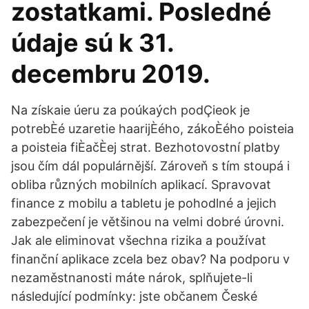
zostatkami. Posledné
údaje sú k 31.
decembru 2019.
Na získaie úeru za poúkaých podÇieok je
potrebÈé uzaretie haarijÈého, zákoÈého poisteia
a poisteia fiÈačÈej strat. Bezhotovostní platby
jsou čím dál populárnější. Zároveň s tím stoupá i
obliba různých mobilních aplikací. Spravovat
finance z mobilu a tabletu je pohodlné a jejich
zabezpečení je většinou na velmi dobré úrovni.
Jak ale eliminovat všechna rizika a používat
finanční aplikace zcela bez obav? Na podporu v
nezaměstnanosti máte nárok, splňujete-li
následující podmínky: jste občanem České