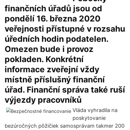
finančních úřadů jsou od
pondělí 16. března 2020
veřejnosti přístupné v rozsahu
úředních hodin podatelen.
Omezen bude i provoz
pokladen. Konkrétní
informace zveřejní vždy
místně příslušný finanční
úřad. Finanční správa také ruší
výjezdy pracovníků
Vláda vyhradila na
poskytovanie
bezúročných pôžičiek samosprávam takmer 200