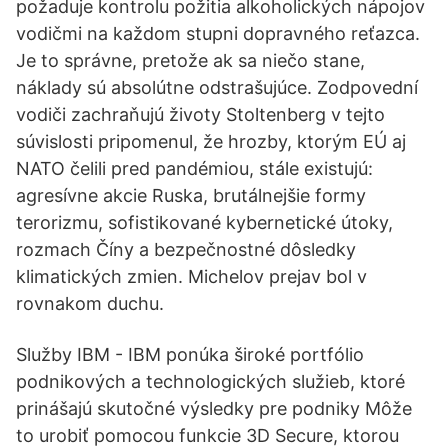
požaduje kontrolu požitia alkoholických nápojov
vodičmi na každom stupni dopravného reťazca.
Je to správne, pretože ak sa niečo stane,
náklady sú absolútne odstrašujúce. Zodpovední
vodiči zachraňujú životy Stoltenberg v tejto
súvislosti pripomenul, že hrozby, ktorým EÚ aj
NATO čelili pred pandémiou, stále existujú:
agresívne akcie Ruska, brutálnejšie formy
terorizmu, sofistikované kybernetické útoky,
rozmach Číny a bezpečnostné dôsledky
klimatických zmien. Michelov prejav bol v
rovnakom duchu.
Služby IBM - IBM ponúka široké portfólio
podnikových a technologických služieb, ktoré
prinášajú skutočné výsledky pre podniky Môže
to urobiť pomocou funkcie 3D Secure, ktorou