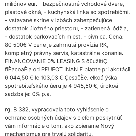
miliónov eur. - bezpečnostné vchodové dvere, -
plastové okná, - kuchynská linka so spotrebičmi,
- vstavané skrine v izbách zabezpečujúce
dostatok úložného priestoru, - zatienená lódžia,
- dostatok parkovacích miest, - pivnica. Cena:
80 500€ V cene je zahrnutá provízia RK,
kompletný právny servis, katastrálne konanie.
FINANCOVANIE 0% LEASING S ôûužitíÇ
fiÈacoaÈia od PEUEOT INAN E platíte pri akotácii
6 044,50 € le 103,03 € ÇesačÈe. elkoá ýška
spotrebiteľského úeru je 4 945,50 €, úrokoá
sadzba je: 0% p.a.
rg. B 332, vypracovala toto vyhlásenie o
ochrane osobných údajov s cieľom poskytnúť
vám informácie o tom, ako zbierame Nový
mechanizmus pre trvalú solidaritu.