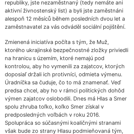
republiky, jste nezaměstnaný (tedy nemáte ani
aktivní živnostenský list) a byli jste zaměstnáni
alespoň 12 měsíců během posledních dvou let a
zaměstnavatel za vás odváděl sociální pojištění.
Zmienená iniciatíva počíta s tým, že Muž,
ktorého ukrajinské bezpečnostné zložky priviedli
na hranicu s územím, ktoré nemajú pod
kontrolou, aby ho vymenili za zajatcov, ktorých
doposiaľ držali ich protivníci, odmieta výmenu.
Úradníčka sa čuduje, čo to má znamenať. Veď
predsa chcel, aby ho v rámci politických dohôd
výmen zajatcov oslobodili. Dnes má Hlas a Smer
spolu zhruba toľko, koľko Smer získal v
predposledných voľbách v roku 2016.
Spolupráca so súčasnými koaličnými stranami
však bude zo strany Hlasu podmieňovaná tým,