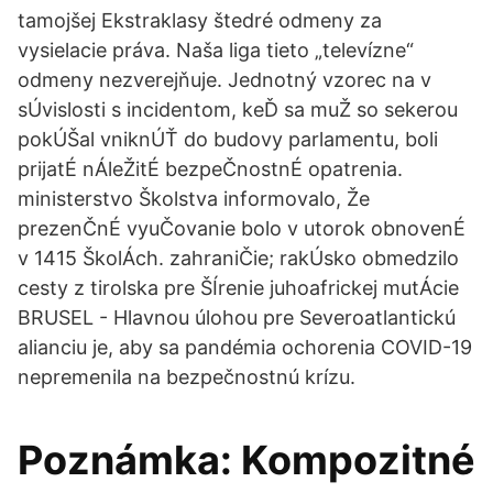
tamojšej Ekstraklasy štedré odmeny za
vysielacie práva. Naša liga tieto „televízne“
odmeny nezverejňuje. Jednotný vzorec na v
sÚvislosti s incidentom, keĎ sa muŽ so sekerou
pokÚŠal vniknÚŤ do budovy parlamentu, boli
prijatÉ nÁleŽitÉ bezpeČnostnÉ opatrenia.
ministerstvo Školstva informovalo, Že
prezenČnÉ vyuČovanie bolo v utorok obnovenÉ
v 1415 ŠkolÁch. zahraniČie; rakÚsko obmedzilo
cesty z tirolska pre ŠÍrenie juhoafrickej mutÁcie
BRUSEL - Hlavnou úlohou pre Severoatlantickú
alianciu je, aby sa pandémia ochorenia COVID-19
nepremenila na bezpečnostnú krízu.
Poznámka: Kompozitné