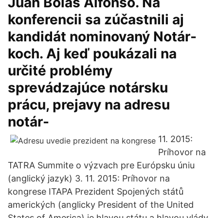
Juan Bolás Alfonso. Na
konferencii sa zúčastnili aj
kandidát nominovaný Notár-
koch. Aj keď poukázali na
určité problémy
sprevádzajúce notársku
prácu, prejavy na adresu
notár-
11. 2015:
Príhovor na
TATRA Summite o výzvach pre Európsku úniu
(anglický jazyk) 3. 11. 2015: Príhovor na
kongrese ITAPA Prezident Spojených států
amerických (anglicky President of the United
States of America) je hlavou státu a hlavou vlády