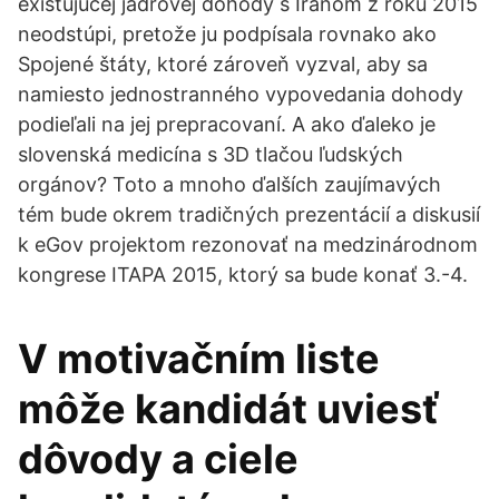
existujúcej jadrovej dohody s Iránom z roku 2015
neodstúpi, pretože ju podpísala rovnako ako
Spojené štáty, ktoré zároveň vyzval, aby sa
namiesto jednostranného vypovedania dohody
podieľali na jej prepracovaní. A ako ďaleko je
slovenská medicína s 3D tlačou ľudských
orgánov? Toto a mnoho ďalších zaujímavých
tém bude okrem tradičných prezentácií a diskusií
k eGov projektom rezonovať na medzinárodnom
kongrese ITAPA 2015, ktorý sa bude konať 3.-4.
V motivačním liste
môže kandidát uviesť
dôvody a ciele