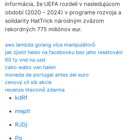
informácia, že UEFA rozdelí v nasledujúcom
období (2020 – 2024) v programe rozvoja a
solidarity HatTrick národným zväzom
rekordných 775 miliónov eur.
aws lambda golang více manipulátorů
jak zjistit heslo na facebooku bez jeho resetování
60 ty vnd na usd
cabo wabo van halen
moneda de portugal antes del euro
cenový cíl sib akcie
recenze litecoinů zdarma
kdRf
mepIt
RJDj
Pg