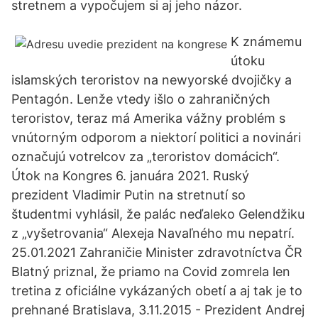
stretnem a vypočujem si aj jeho názor.
K známemu
útoku
islamských teroristov na newyorské dvojičky a
Pentagón. Lenže vtedy išlo o zahraničných
teroristov, teraz má Amerika vážny problém s
vnútorným odporom a niektorí politici a novinári
označujú votrelcov za „teroristov domácich“.
Útok na Kongres 6. januára 2021. Ruský
prezident Vladimir Putin na stretnutí so
študentmi vyhlásil, že palác neďaleko Gelendžiku
z „vyšetrovania“ Alexeja Navaľného mu nepatrí.
25.01.2021 Zahraničie Minister zdravotníctva ČR
Blatný priznal, že priamo na Covid zomrela len
tretina z oficiálne vykázaných obetí a aj tak je to
prehnané Bratislava, 3.11.2015 - Prezident Andrej