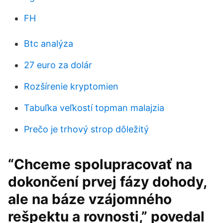
FH
Btc analýza
27 euro za dolár
Rozšírenie kryptomien
Tabuľka veľkostí topman malajzia
Prečo je trhový strop dôležitý
“Chceme spolupracovať na
dokončení prvej fázy dohody,
ale na báze vzájomného
rešpektu a rovnosti,” povedal