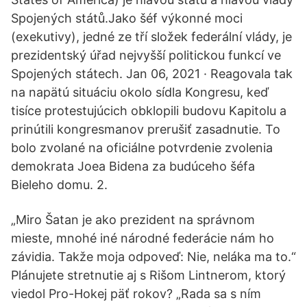
Spojených států.Jako šéf výkonné moci
(exekutivy), jedné ze tří složek federální vlády, je
prezidentský úřad nejvyšší politickou funkcí ve
Spojených státech. Jan 06, 2021 · Reagovala tak
na napätú situáciu okolo sídla Kongresu, keď
tisíce protestujúcich obklopili budovu Kapitolu a
prinútili kongresmanov prerušiť zasadnutie. To
bolo zvolané na oficiálne potvrdenie zvolenia
demokrata Joea Bidena za budúceho šéfa
Bieleho domu. 2.
„Miro Šatan je ako prezident na správnom
mieste, mnohé iné národné federácie nám ho
závidia. Takže moja odpoveď: Nie, neláka ma to.“
Plánujete stretnutie aj s Rišom Lintnerom, ktorý
viedol Pro-Hokej päť rokov? „Rada sa s ním