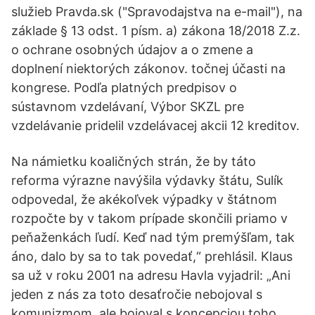
služieb Pravda.sk ("Spravodajstva na e-mail"), na
základe § 13 odst. 1 písm. a) zákona 18/2018 Z.z.
o ochrane osobných údajov a o zmene a
doplnení niektorých zákonov. točnej účasti na
kongrese. Podľa platných predpisov o
sústavnom vzdelávaní, Výbor SKZL pre
vzdelávanie pridelil vzdelávacej akcii 12 kreditov.
Na námietku koaličných strán, že by táto
reforma výrazne navýšila výdavky štátu, Sulík
odpovedal, že akékoľvek výpadky v štátnom
rozpočte by v takom prípade skončili priamo v
peňaženkách ľudí. Keď nad tým premýšľam, tak
áno, dalo by sa to tak povedať,“ prehlásil. Klaus
sa už v roku 2001 na adresu Havla vyjadril: „Ani
jeden z nás za toto desaťročie nebojoval s
komunizmom, ale bojoval s koncepciou toho