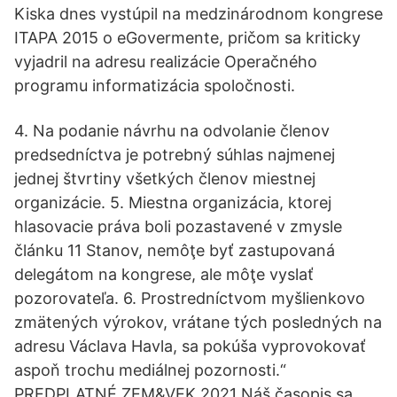
Kiska dnes vystúpil na medzinárodnom kongrese
ITAPA 2015 o eGovermente, pričom sa kriticky
vyjadril na adresu realizácie Operačného
programu informatizácia spoločnosti.
4. Na podanie návrhu na odvolanie členov
predsedníctva je potrebný súhlas najmenej
jednej štvrtiny všetkých členov miestnej
organizácie. 5. Miestna organizácia, ktorej
hlasovacie práva boli pozastavené v zmysle
článku 11 Stanov, nemôţe byť zastupovaná
delegátom na kongrese, ale môţe vyslať
pozorovateľa. 6. Prostredníctvom myšlienkovo
zmätených výrokov, vrátane tých posledných na
adresu Václava Havla, sa pokúša vyprovokovať
aspoň trochu mediálnej pozornosti.“
PREDPLATNÉ ZEM&VEK 2021 Náš časopis sa