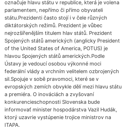
označuje hlavu státu v republice, která je volena
parlamentem, nepřímo či přímo obyvateli
státu.Prezidenti často stojí i v čele různých
diktátorských režimů. Prezident je vůbec
nejrozšířenějším titulem hlav států. Prezident
Spojených států amerických (anglicky President
of the United States of America, POTUS) je
hlavou Spojených států amerických.Podle
Ústavy je vedoucí osobou výkonné moci
federální vlády a vrchním velitelem ozbrojených
sil.Spojuje v sobě pravomoci, které se v
evropských zemích obvykle dělí mezi hlavu státu
a premiéra. O inováciách a zvyšovaní
konkurencieschopnosti Slovenska bude
informovať minister hospodárstva Vazil Hudák,
ktorý uzavrie vystúpenie trojice ministrov na
ITAPA.