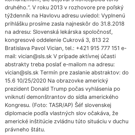
druhého.“. V roku 2013 v rozhovore pre poľský
týždenník na Havlovu adresu uviedol: Vyplnenú
prihlášku prosíme zasla najneskôr do 31.8.2018
na adresu: Slovenská lekárska spoločnosť,
kongresové oddelenie Cukrová 3, 813 22
Bratislava Pavol Vician, tel.: +421 915 777 151 e-
mail: vician@sls.sk V prípade aktívnej účasti
abstrakty treba poslať e-mailom na adresu:
vician@sls.sk Termín pre zaslanie abstraktov: do
15.6 10/25/2020 Na obrazovke americký
prezident Donald Trump počas vyhlásenia po
vniknutí demonštrantov do sídla amerického
Kongresu. (Foto: TASR/AP) Šéf slovenskej
diplomacie podľa vlastných slov očakáva, že
americké inštitúcie zvládnu túto situáciu v duchu
právneho štátu.