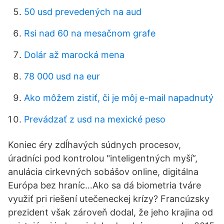
50 usd prevedených na aud
Rsi nad 60 na mesačnom grafe
Dolár až marocká mena
78 000 usd na eur
Ako môžem zistiť, či je môj e-mail napadnutý
Prevádzať z usd na mexické peso
Koniec éry zdĺhavých súdnych procesov,
úradníci pod kontrolou "inteligentných myší”,
anulácia cirkevných sobášov online, digitálna
Európa bez hraníc…Ako sa dá biometria tváre
využiť pri riešení utečeneckej krízy? Francúzsky
prezident však zároveň dodal, že jeho krajina od