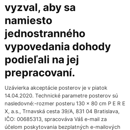
vyzval, aby sa
namiesto
jednostranného
vypovedania dohody
podieľali na jej
prepracovaní.
Uzávierka akceptácie posterov je v piatok
14.04.2020. Technické parametre posterov sú
nasledovné:-rozmer posteru 130 x 80 cm P E R E
X, a.s., Trnavská cesta 39/A, 831 04 Bratislava,
IČO: 00685313, spracováva Váš e-mail za
účelom poskytovania bezplatných e-mailových